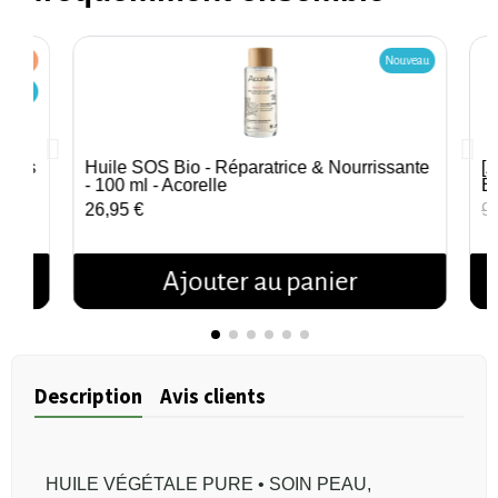
5,00 €
Nouveau
ouveau
rtuis
Huile SOS Bio - Réparatrice & Nourrissante
[Z
Aperçu rapide
- 100 ml - Acorelle
B
26,95 €
9,
Ajouter au panier
Description
Avis clients
HUILE VÉGÉTALE PURE • SOIN PEAU,