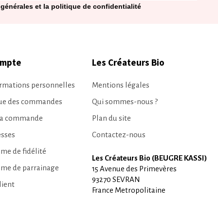
générales et la politique de confidentialité
ompte
Les Créateurs Bio
rmations personnelles
Mentions légales
que des commandes
Qui sommes-nous ?
ma commande
Plan du site
esses
Contactez-nous
e de fidélité
Les Créateurs Bio (BEUGRE KASSI)
me de parrainage
15 Avenue des Primevères
93270 SEVRAN
lient
France Metropolitaine