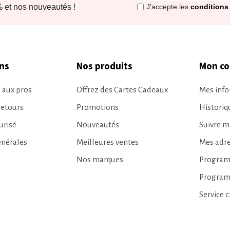
et nos nouveautés !
J'accepte les
conditions 
ns
Nos produits
Mon c
 aux pros
Offrez des Cartes Cadeaux
Mes info
retours
Promotions
Histori
urisé
Nouveautés
Suivre 
énérales
Meilleures ventes
Mes adr
Nos marques
Programm
Program
Service c