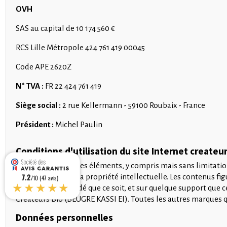
OVH
SAS au capital de 10 174 560 €
RCS Lille Métropole 424 761 419 00045
Code APE 2620Z
N° TVA :
FR 22 424 761 419
Siège social :
2 rue Kellermann - 59100 Roubaix - France
Président :
Michel Paulin
Conditions d'utilisation du site Internet createur
Le site et chacun des éléments, y compris mais sans limitatio
7.2
internationale de la propriété intellectuelle. Les contenus fi
/10 (47 avis)
★★★★★
par quelque procédé que ce soit, et sur quelque support que c
Créateurs Bio (BEUGRE KASSI EI). Toutes les autres marques qui 
Données personnelles