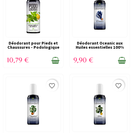
Déodorant pour Pieds et
EN STOCK
Déodorant Oceanic aux
EN STOCK
Chaussures - Podologique
Huiles essentielles 100%
- 100ml...
naturelles...
10,79 €
9,90 €
favorite_border
favorite_border