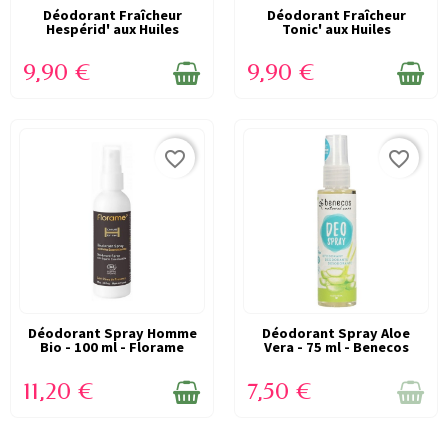
Déodorant Fraîcheur
EN STOCK
Déodorant Fraîcheur
EN STOCK
Hespérid' aux Huiles
Tonic' aux Huiles
essentielles...
Essentielles 100%...
9,90 €
9,90 €
favorite_border
favorite_border
Déodorant Spray Homme
EN STOCK
VICTIME DE SON SUCCÈS
Déodorant Spray Aloe
Bio - 100 ml - Florame
Vera - 75 ml - Benecos
(RUPTURE)
11,20 €
7,50 €