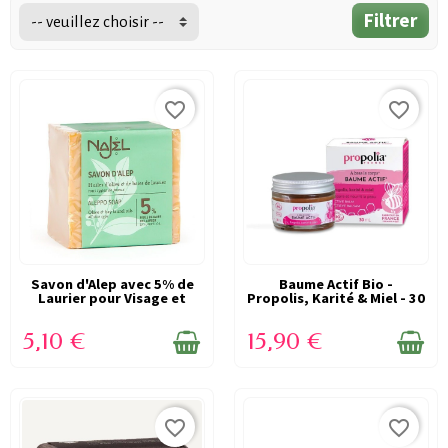
Filtrer
-- veuillez choisir --
favorite_border
favorite_border
Savon d'Alep avec 5% de
EN STOCK
Baume Actif Bio -
EN STOCK
Laurier pour Visage et
Propolis, Karité & Miel - 30
Corps -...
ml - Propolia
5,10 €
15,90 €
favorite_border
favorite_border