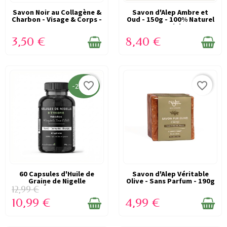
Savon Noir au Collagène &
EN STOCK
Savon d'Alep Ambre et
EN STOCK
Charbon - Visage & Corps -
Oud - 150g - 100% Naturel
100g...
- Najel
3,50 €
8,40 €
favorite_border
favorite_border
-2,00 €
60 Capsules d'Huile de
EN STOCK
Savon d'Alep Véritable
EN STOCK
Graine de Nigelle
Olive - Sans Parfum - 190g
d'Éthiopie...
- Najel
12,99 €
10,99 €
4,99 €