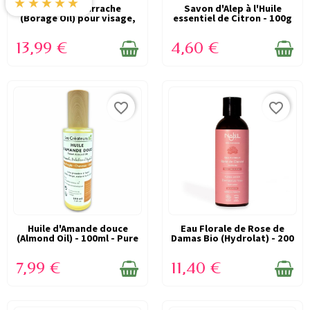
★★★★★
Huile de Bourrache
EN STOCK
Savon d'Alep à l'Huile
EN STOCK
(Borage Oil) pour visage,
essentiel de Citron - 100g
corps et...
- Najel
13,99 €
4,60 €
favorite_border
favorite_border
Huile d'Amande douce
EN STOCK
Eau Florale de Rose de
EN STOCK
(Almond Oil) - 100ml - Pure
Damas Bio (Hydrolat) - 200
et 100%...
ml - Najel
7,99 €
11,40 €