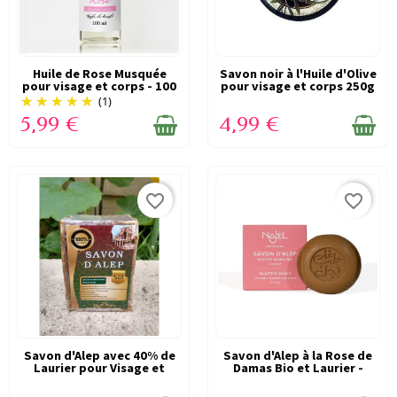
Huile de Rose Musquée
EN STOCK
Savon noir à l'Huile d'Olive
EN STOCK
pour visage et corps - 100
pour visage et corps 250g
ml - Tameem
-...
(1)
5,99 €
4,99 €
favorite_border
favorite_border
Savon d'Alep avec 40% de
EN STOCK
Savon d'Alep à la Rose de
EN STOCK
Laurier pour Visage et
Damas Bio et Laurier -
Corps -...
100g -...