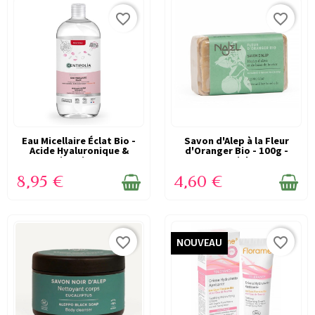
favorite_border
favorite_border
Eau Micellaire Éclat Bio -
EN STOCK
Savon d'Alep à la Fleur
EN STOCK
Acide Hyaluronique &
d'Oranger Bio - 100g -
Vitamine...
Najel
8,95 €
4,60 €
favorite_border
favorite_border
NOUVEAU