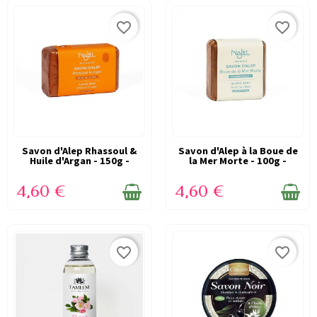
favorite_border
favorite_border
Savon d'Alep Rhassoul &
EN STOCK
Savon d'Alep à la Boue de
EN STOCK
Huile d'Argan - 150g -
la Mer Morte - 100g -
100%...
100%...
4,60 €
4,60 €
favorite_border
favorite_border