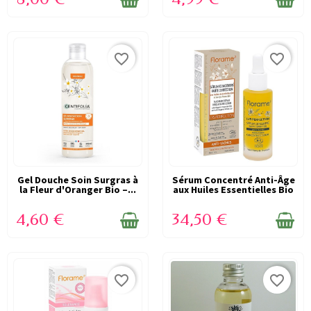
favorite_border
favorite_border
Gel Douche Soin Surgras à
EN STOCK
Sérum Concentré Anti-Âge
EN STOCK
la Fleur d'Oranger Bio –...
aux Huiles Essentielles Bio
– 30...
4,60 €
34,50 €
favorite_border
favorite_border