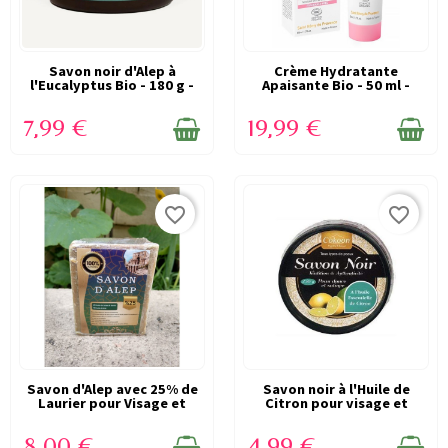
Savon noir d'Alep à
EN STOCK
Crème Hydratante
EN STOCK
l'Eucalyptus Bio - 180 g -
Apaisante Bio - 50 ml -
Najel
Florame
7,99 €
19,99 €
favorite_border
favorite_border
Savon d'Alep avec 25% de
EN STOCK
Savon noir à l'Huile de
EN STOCK
Laurier pour Visage et
Citron pour visage et
Corps -...
corps 250g...
8,00 €
4,99 €