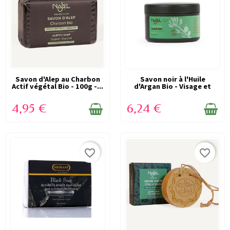
Savon d'Alep au Charbon
EN STOCK
Savon noir à l'Huile
EN STOCK
Actif végétal Bio - 100g -...
d'Argan Bio - Visage et
cheveux -...
4,95 €
6,24 €
favorite_border
favorite_border