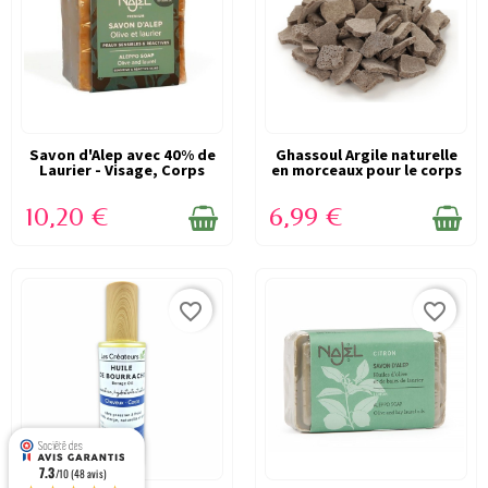
Savon d'Alep avec 40% de
EN STOCK
Ghassoul Argile naturelle
EN STOCK
Laurier - Visage, Corps
en morceaux pour le corps
et...
500g...
10,20 €
6,99 €
favorite_border
favorite_border
7.3
/10 (48 avis)