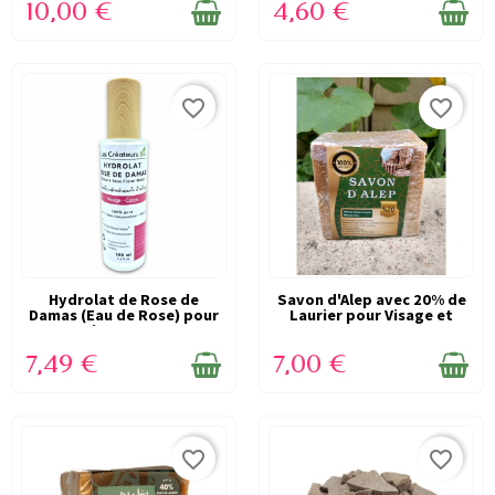
10,00 €
4,60 €
favorite_border
favorite_border
Hydrolat de Rose de
EN STOCK
Savon d'Alep avec 20% de
EN STOCK
Damas (Eau de Rose) pour
Laurier pour Visage et
visage et...
Corps -...
7,49 €
7,00 €
favorite_border
favorite_border