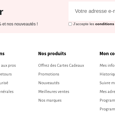
r
et nos nouveautés !
J'accepte les
conditions 
ns
Nos produits
Mon c
 aux pros
Offrez des Cartes Cadeaux
Mes info
retours
Promotions
Histori
urisé
Nouveautés
Suivre 
énérales
Meilleures ventes
Mes adr
Nos marques
Programm
Program