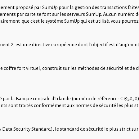
 paiement proposé par SumUp pour la gestion des transactions faite
ments par carte se font sur les serveurs SumUp. Aucun numéro de c
airement que c'est le système SumUp qui est utilisé, vous pourrez 
ent 2, est une directive européenne dont l’objectif est d’augmente
 coffre fort virtuel, construit sur les méthodes de sécurité et de c
ar la Banque centrale d'Irlande (numéro de référence : C195030) 
ents sont traités conformément aux normes de sécurité les plus str
Data Security Standard), le standard de sécurité le plus strict su