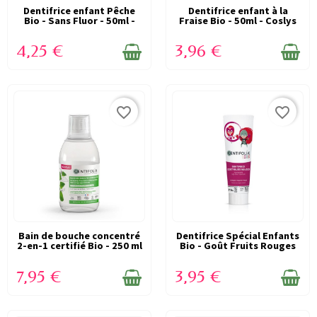
Dentifrice enfant Pêche
EN STOCK
Dentifrice enfant à la
EN STOCK
Bio - Sans Fluor - 50ml -
Fraise Bio - 50ml - Coslys
Coslys
4,25 €
3,96 €
favorite_border
favorite_border
Bain de bouche concentré
EN STOCK
Dentifrice Spécial Enfants
EN STOCK
2-en-1 certifié Bio - 250 ml
Bio - Goût Fruits Rouges
-...
-...
7,95 €
3,95 €