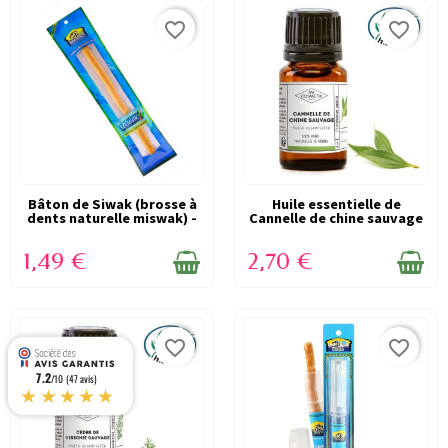
favorite_border
favorite_border
Bâton de Siwak (brosse à
EN STOCK
Huile essentielle de
EN STOCK
dents naturelle miswak) -
Cannelle de chine sauvage
Al-Khair
10 ml -...
1,49 €
2,70 €
favorite_border
favorite_border
7.2
/10 (47 avis)
★★★★★