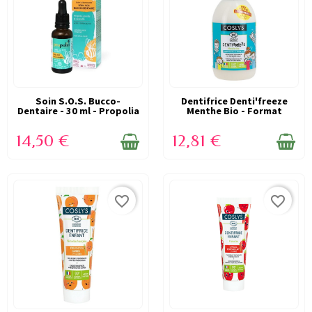
Soin S.O.S. Bucco-
EN STOCK
Dentifrice Denti'freeze
EN STOCK
Dentaire - 30 ml - Propolia
Menthe Bio - Format
Famille -...
14,50 €
12,81 €
favorite_border
favorite_border