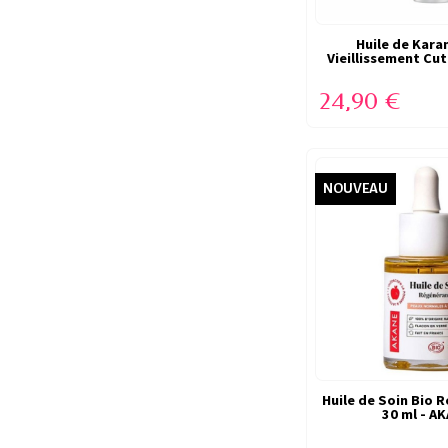
Huile de Karan
EN STO
Vieillissement Cut
-...
24,90 €
NOUVEAU
Huile de Soin Bio 
VICTIME DE SO
30 ml - A
(RUPTUR