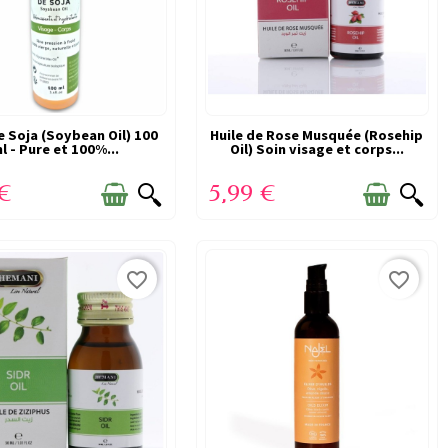
pour nourrir la peau plus intensément. Le rythme
e Soja (Soybean Oil) 100
EN STOCK
Huile de Rose Musquée (Rosehip
EN STOCK
l - Pure et 100%...
Oil) Soin visage et corps...
éférences. Quelques gouttes suffisent souvent
 €
5,99 €
fr.
favorite_border
favorite_border