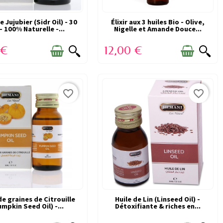
e Jujubier (Sidr Oil) - 30
ERS ARTICLES EN STOCK
DERNIERS ARTICLES EN STOCK
Élixir aux 3 huiles Bio - Olive,
- 100% Naturelle -...
Nigelle et Amande Douce...
 €
12,00 €
favorite_border
favorite_border
de graines de Citrouille
CTIME DE SON SUCCÈS
Huile de Lin (Linseed Oil) -
VICTIME DE SON SUCCÈS
umpkin Seed Oil) -...
Détoxifiante & riches en...
(RUPTURE)
(RUPTURE)