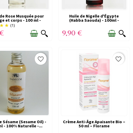
sa souplesse. Elles sont particulièrement
u les agressions extérieures.
 de Rose Musquée pour
EN STOCK
Huile de Nigelle d'Égypte
EN STOCK
ge et corps - 100 ml -
(Habba Saouda) - 100ml -
Tameem
100%...
r la peau à retrouver une texture plus souple et
(1)
 €
9,90 €
 Elle aide à limiter la sensation de sécheresse
favorite_border
favorite_border
outine beauté, surtout lorsque la peau a besoin
les végétales peuvent ainsi aider à redonner de
.
de Sésame (Sesame Oil) -
EN STOCK
Crème Anti-Âge Apaisante Bio –
EN STOCK
l - 100% Naturelle -...
50 ml – Florame
quantité que le soir dans un rituel plus