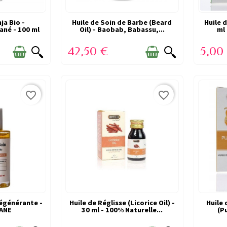
ja Bio -
CK
Huile de Soin de Barbe (Beard
DERNIERS ARTICLES EN STOCK
Huile d
DERNI
ané - 100 ml
Oil) - Baobab, Babassu,...
ml 
42,50 €
5,00
favorite_border
favorite_border
Régénérante -
N SUCCÈS
Huile de Réglisse (Licorice Oil) -
VICTIME DE SON SUCCÈS
Huile 
VI
KANE
30 ml - 100% Naturelle...
(P
E)
(RUPTURE)