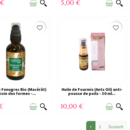
 €
5,00 €
favorite_border
favorite_border
e Fenugrec Bio (Macérât)
CTIME DE SON SUCCÈS
Huile de Fourmis (Ants Oil) anti-
VICTIME DE SON SUCCÈS
Soin des formes -...
pousse de poils - 30 ml...
(RUPTURE)
(RUPTURE)
 €
10,00 €
1
2
Suivant