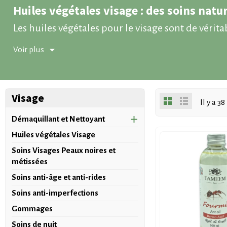
Huiles végétales visage : des soins natur
Les huiles végétales pour le visage sont de vérita
nourrir, assouplir, protéger et révéler l’éclat na
Voir plus
Que votre peau soit sèche, sensible, mixte ou en 
retrouvez une sélection d’huiles visage bio pour a
Visage
Pourquoi utiliser une huile végétale pour le visage ?
Il y a 3
Les huiles végétales sont appréciées pour leur ric
Démaquillant et Nettoyant
cutané, préserver la souplesse du visage et souten
Huiles végétales Visage
Contrairement aux idées reçues, une huile végét
Soins Visages Peaux noires et
métissées
aux peaux mixtes, sensibles ou sujettes aux imper
Soins anti-âge et anti-rides
Pour découvrir toute la sélection disponible, vo
Soins anti-imperfections
Quels sont les bienfaits des huiles végétales pour la pe
Gommages
Nourrir et assouplir la peau
Soins de nuit