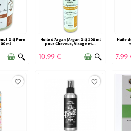
etite quantité pour apporter du confort, ou le soir 
nut Oil) Pure
CK
Huile d'Argan (Argan Oil) 100 ml
EN STOCK
Huile d
utine visage ?
100 ml
pour Cheveux, Visage et...
m
au propre, seule ou après un autre soin selon vos pr
10,99 €
7,99
la catégorie
Huiles végétales Visage
de Createursbio.
favorite_border
favorite_border