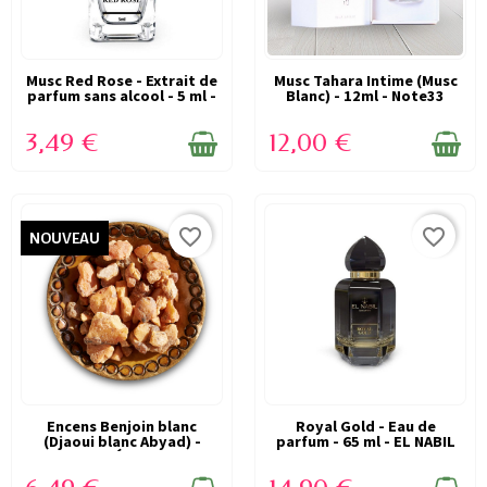
Musc Red Rose - Extrait de
EN STOCK
Musc Tahara Intime (Musc
EN STOCK
parfum sans alcool - 5 ml -
Blanc) - 12ml - Note33
EL...
3,49 €
12,00 €
favorite_border
favorite_border
NOUVEAU
Encens Benjoin blanc
EN STOCK
Royal Gold - Eau de
EN STOCK
(Djaoui blanc Abyad) -
parfum - 65 ml - EL NABIL
150g - ÉPICES...