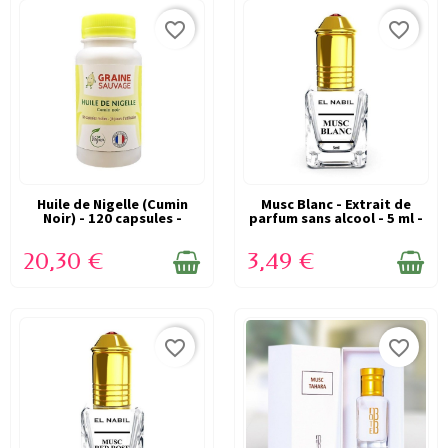
favorite_border
favorite_border
Huile de Nigelle (Cumin
EN STOCK
Musc Blanc - Extrait de
EN STOCK
Noir) - 120 capsules -
parfum sans alcool - 5 ml -
Graine...
EL NABIL
20,30 €
3,49 €
favorite_border
favorite_border