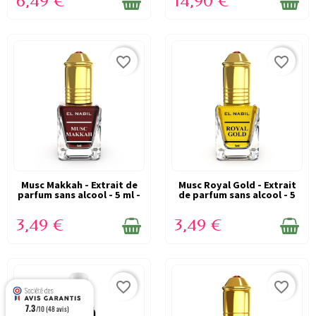
6,49 €
14,90 €
favorite_border
favorite_border
Musc Makkah - Extrait de
EN STOCK
Musc Royal Gold - Extrait
EN STOCK
parfum sans alcool - 5 ml -
de parfum sans alcool - 5
EL...
ml -...
3,49 €
3,49 €
favorite_border
favorite_border
7.3
/10 (48 avis)