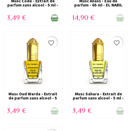
Musc Code - Extrait de
EN STOCK
VICTIME DE SON SUCCÈS
Musc Anass - Eau de
parfum sans alcool - 5 ml -
parfum - 65 ml - EL NABIL
(RUPTURE)
EL NABIL
3,49 €
14,90 €
favorite_border
favorite_border
Musc Oud Warda - Extrait
VICTIME DE SON SUCCÈS
Musc Sahara - Extrait de
VICTIME DE SON SUCCÈS
de parfum sans alcool - 5
parfum sans alcool - 5 ml -
(RUPTURE)
(RUPTURE)
ml -...
EL...
3,49 €
3,49 €