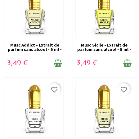
Musc Addict - Extrait de
EN STOCK
Musc Sicile - Extrait de
EN STOCK
parfum sans alcool - 5 ml -
parfum sans alcool - 5 ml -
EL...
EL...
3,49 €
3,49 €
favorite_border
favorite_border