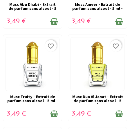
Musc Abu Dhabi - Extrait
EN STOCK
Musc Ameer - Extrait de
EN STOCK
de parfum sans alcool - 5
parfum sans alcool - 5 ml -
ml -...
EL NABIL
3,49 €
3,49 €
favorite_border
favorite_border
Musc Fruity - Extrait de
EN STOCK
Musc Dua Al Janat - Extrait
EN STOCK
parfum sans alcool - 5 ml -
de parfum sans alcool - 5
EL...
ml...
3,49 €
3,49 €