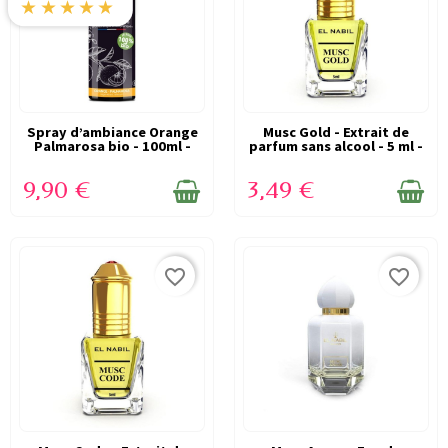
★★★★★
Spray d’ambiance Orange
EN STOCK
Musc Gold - Extrait de
EN STOCK
Palmarosa bio - 100ml -
parfum sans alcool - 5 ml -
Aromaspray
EL NABIL
9,90 €
3,49 €
favorite_border
favorite_border