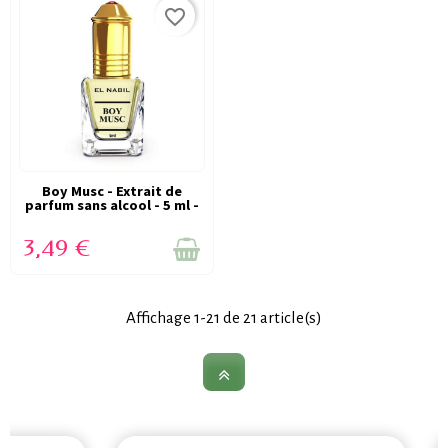
favorite_border
VICTIME DE SON SUCCÈS
Boy Musc - Extrait de
parfum sans alcool - 5 ml -
(RUPTURE)
EL NABIL
3,49 €
Affichage 1-21 de 21 article(s)