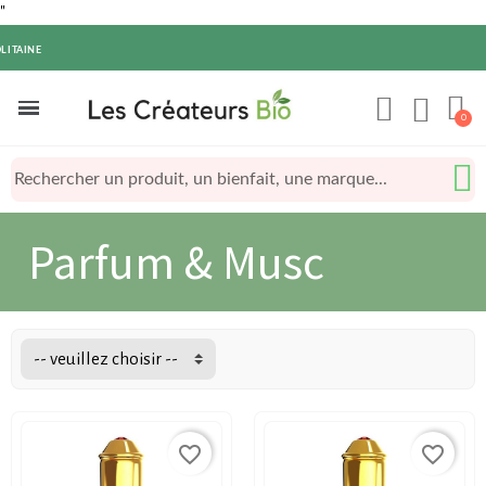
"
LITAINE
Parfum & Musc
-- veuillez choisir --
favorite_border
favorite_border