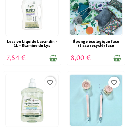
Lessive Liquide Lavandin -
EN STOCK
Éponge écologique face
EN STOCK
1L - Etamine du Lys
(tissu recyclé) face
grattante...
7,84 €
8,00 €
favorite_border
favorite_border