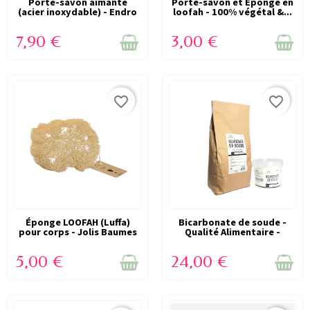
VICTIME DE SON SUCCÈS
Porte-savon aimanté
Porte-savon et Eponge en
VICTIME DE SON SUCCÈS
(acier inoxydable) - Endro
loofah - 100% végétal &...
(RUPTURE)
(RUPTURE)
7,90 €
3,00 €
favorite_border
favorite_border
VICTIME DE SON SUCCÈS
Éponge LOOFAH (Luffa)
Bicarbonate de soude -
VICTIME DE SON SUCCÈS
pour corps - Jolis Baumes
Qualité Alimentaire -
(RUPTURE)
(RUPTURE)
Solibio
5,00 €
24,00 €