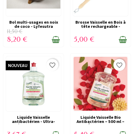
Bol multi-usages en noix
DERNIERS ARTICLES EN
Brosse Vaisselle en Bois à
DERNIERS ARTICLES EN
de coco - Lyfesutra
tête rechargeable -
STOCK
STOCK
ANOTHERWAY
11,50 €
8,20 €
5,00 €
favorite_border
favorite_border
NOUVEAU
DERNIERS ARTICLES EN
Liquide Vaisselle
DERNIERS ARTICLES EN
Liquide Vaisselle Bio
antibactérien - Ultra-
Antibactérien – 500 ml –
STOCK
STOCK
dégraissant - 500...
Étamine du...