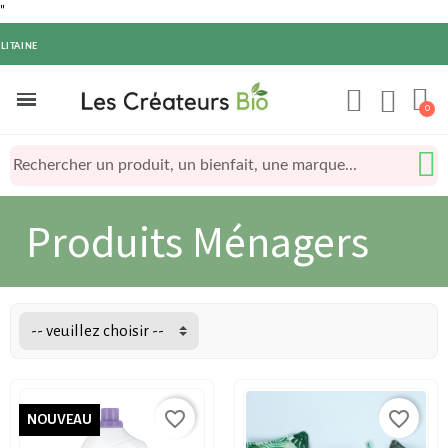
"
LITAINE
Produits Ménagers
-- veuillez choisir --
favorite_border
favorite_border
NOUVEAU