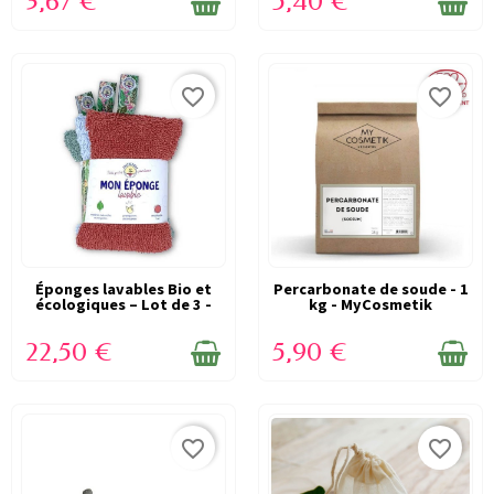
3,67 €
5,40 €
favorite_border
favorite_border
Éponges lavables Bio et
DERNIERS ARTICLES EN
Percarbonate de soude - 1
DERNIERS ARTICLES EN
écologiques – Lot de 3 -
kg - MyCosmetik
STOCK
STOCK
ANOTHERWAY
22,50 €
5,90 €
favorite_border
favorite_border