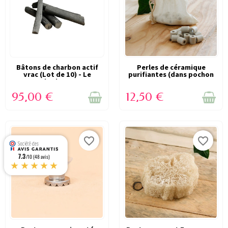
Bâtons de charbon actif
VICTIME DE SON SUCCÈS
VICTIME DE SON SUCCÈS
Perles de céramique
vrac (Lot de 10) - Le
purifiantes (dans pochon
(RUPTURE)
(RUPTURE)
Charbon...
en coton...
95,00 €
12,50 €
favorite_border
favorite_border
7.3
/10 (48 avis)
★★★★★