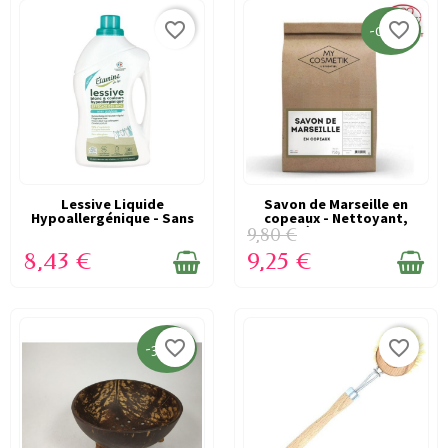
favorite_border
favorite_border
-0,55 €
Lessive Liquide
EN STOCK
Savon de Marseille en
EN STOCK
Hypoallergénique - Sans
copeaux - Nettoyant,
Parfum et...
Détachant,...
9,80 €
8,43 €
9,25 €
favorite_border
favorite_border
-3,30 €