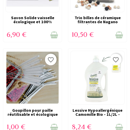
VICTIME DE SON SUCCÈS
Savon Solide vaisselle
Trio billes de céramique
VICTIME DE SON SUCCÈS
écologique et 100%
filtrantes de Nagano
(RUPTURE)
(RUPTURE)
naturel 200g -...
(pour eau...
6,90 €
10,50 €
favorite_border
favorite_border
VICTIME DE SON SUCCÈS
Goupillon pour paille
Lessive Hypoallergénique
VICTIME DE SON SUCCÈS
réutilisable et écologique
Camomille Bio - 1L/2L -
(RUPTURE)
(RUPTURE)
-...
Etamine...
1,00 €
8,24 €