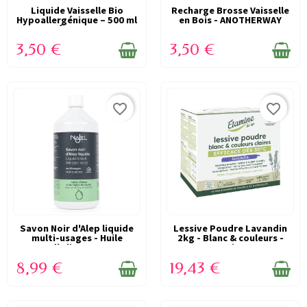
Liquide Vaisselle Bio
EN STOCK
Recharge Brosse Vaisselle
EN STOCK
Hypoallergénique – 500 ml
en Bois - ANOTHERWAY
– Étamine...
3,50 €
3,50 €
favorite_border
favorite_border
Savon Noir d'Alep liquide
EN STOCK
Lessive Poudre Lavandin
EN STOCK
multi-usages - Huile
2kg - Blanc & couleurs -
d'Olive et...
Etamine...
8,99 €
19,43 €