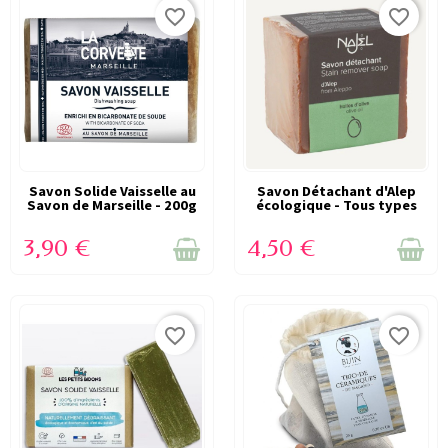
favorite_border
favorite_border
Savon Solide Vaisselle au
VICTIME DE SON SUCCÈS
Savon Détachant d'Alep
VICTIME DE SON SUCCÈS
Savon de Marseille - 200g
écologique - Tous types
(RUPTURE)
(RUPTURE)
- La...
de taches...
3,90 €
4,50 €
favorite_border
favorite_border