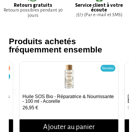
Retours gratuits
Service client à votre
écoute
Retours possibles pendant 30
7J/7 (Par e-mail et SMS)
jours
Produits achetés
fréquemment ensemble
5,00 €
Nouveau
ouveau
rtuis
Huile SOS Bio - Réparatrice & Nourrissante
[Z
Aperçu rapide
- 100 ml - Acorelle
B
26,95 €
9,
Ajouter au panier