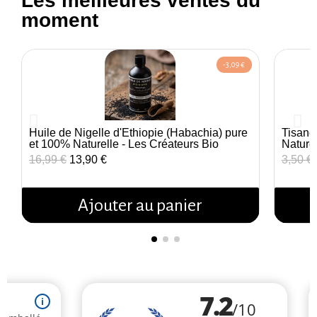
Les meilleures ventes du
moment
-3,09 €
Huile de Nigelle d'Éthiopie (Habachia) pure
Tisane
Aperçu rapide
et 100% Naturelle - Les Créateurs Bio
Nature
16,99 €
13,90 €
3,50 €
Ajouter au panier