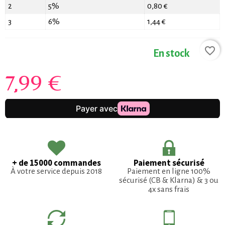
2
5%
0,80 €
3
6%
1,44 €
favorite_border
En stock
7,99 €
+ de 15000 commandes
Paiement sécurisé
À votre service depuis 2018
Paiement en ligne 100%
sécurisé (CB & Klarna) & 3 ou
4x sans frais