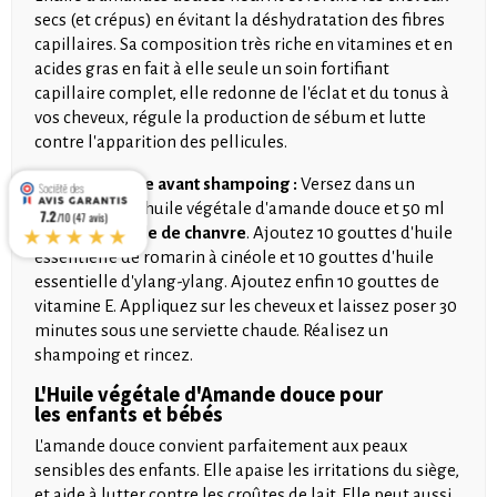
secs (et crépus) en évitant la déshydratation des fibres
capillaires. Sa composition très riche en vitamines et en
acides gras en fait à elle seule un soin fortifiant
capillaire complet, elle redonne de l'éclat et du tonus à
vos cheveux, régule la production de sébum et lutte
contre l'apparition des pellicules.
Huile tonifiante avant shampoing :
Versez dans un
flacon 50 ml d'huile végétale d'amande douce et 50 ml
7.2
/10 (47 avis)
★★★★★
d'
huile végétale de chanvre
. Ajoutez 10 gouttes d'huile
essentielle de romarin à cinéole et 10 gouttes d'huile
essentielle d'ylang-ylang. Ajoutez enfin 10 gouttes de
vitamine E. Appliquez sur les cheveux et laissez poser 30
minutes sous une serviette chaude. Réalisez un
shampoing et rincez.
L'Huile végétale d'Amande douce pour
les enfants et bébés
L'amande douce convient parfaitement aux peaux
sensibles des enfants. Elle apaise les irritations du siège,
et aide à lutter contre les croûtes de lait. Elle peut aussi