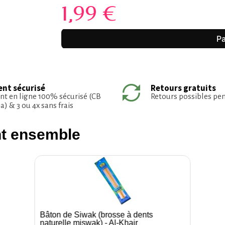
1,99 €
nt sécurisé
Retours gratuits
t en ligne 100% sécurisé (CB
Retours possibles pe
a) & 3 ou 4x sans frais
nt ensemble
Bâton de Siwak (brosse à dents
Aperçu rapide
naturelle miswak) - Al-Khair