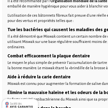
Il a été recommandé par l'
Organisation mondiale de la santé
emballé de manière hygiénique pour vous aider à blanchir vos 
L'utilisation de ces bâtonnets fibreux fait preuve d'une réell
pour des vertus et propriétés telles que :
Tue les bactéries qui causent les maladies des g
Il a été démontré que Miswak contient un certain nombre de 
utilisant Miswak sur une base régulière souffraient moins de p
ordinaires.
Combat efficacement la plaque dentaire
Le moyen le plus simple de prévenir l'accumulation de tartre e
la bonne manière. Le miswak étant la «brindille de la brosse à
Aide à réduire la carie dentaire
Miswak est connu pour augmenter la formation de salive dans l
Élimine la mauvaise haleine et les odeurs de la 
La forte activité antibactérienne du Miswak ainsi que sa prop
Crée un parfum dans la bouche