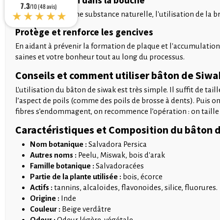
7.3
/10 (48 avis)
★★★★★
Puisqu'il s'agit d'une substance naturelle, l'utilisation de l
Protège et renforce les gencives
En aidant à prévenir la formation de plaque et l'accumulation
saines et votre bonheur tout au long du processus.
Conseils et comment utiliser bâton de Siwa
L'utilisation du bâton de siwak est très simple. Il suffit de t
l’aspect de poils (comme des poils de brosse à dents). Puis on 
fibres s’endommagent, on recommence l’opération : on taille 
Caractéristiques et Composition du bâton d
Nom botanique :
Salvadora Persica
Autres noms :
Peelu, Miswak, bois d'arak
Famille botanique :
Salvadoracées
Partie de la plante utilisée :
bois, écorce
Actifs :
tannins, alcaloïdes, flavonoïdes, silice, fluorure
Origine :
Inde
Couleur :
Beige verdâtre
Odeur :
Odeur légère, végétale