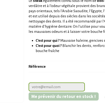
Le
Siwak
également connu sous le nom de
bois
verdâtre et à l'odeur végétale provient des bra
pays orientaux, tels l'Arabie Saoudite, l'Egypte, 
et est utilisé depuis des siècles dans les soci
nettoyage des dents. Il a été recommandé par l'
matière d'hygiène dentaire. On l'utilise pour vou
les mauvaises odeurs et à laisser votre bouche f
C'est pour qui ?
Mauvaise haleine, gencives 
C'est pour quoi ?
Blanchir les dents, renforce
bouche fraîche
Référence
Me prévenir du retour en stock !