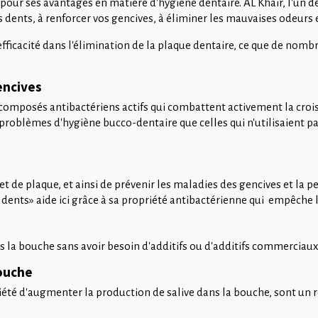
pour ses avantages en matière d'hygiène dentaire. AL Khair, l'un
dents, à renforcer vos gencives, à éliminer les mauvaises odeurs e
e efficacité dans l'élimination de la plaque dentaire, ce que de nom
encives
composés antibactériens actifs qui combattent activement la crois
roblèmes d'hygiène bucco-dentaire que celles qui n'utilisaient pas 
t de plaque, et ainsi de prévenir les maladies des gencives et la p
 dents» aide ici grâce à sa propriété antibactérienne qui empêche l
a bouche sans avoir besoin d'additifs ou d'additifs commerciaux, 
bouche
riété d'augmenter la production de salive dans la bouche, sont un 