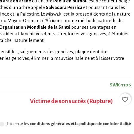
 d'arak en arabe
ou encore
Peelu en ourdou
est de couleur beige
nches d'un arbre appelé
Salvadora Persica
et poussant dans les
l'Inde et la Palestine. Le Miswak, est la brosse à dents de la nature
étés du Moyen-Orient et d'Afrique comme méthode naturelle de
Organisation Mondiale de la Santé
pour ses avantages en
s aider à blanchir vos dents, à renforcer vos gencives, à éliminer
raîche, naturellement !
sensibles, saignements des gencives, plaque dentaire.
r les gencives, éliminer la mauvaise haleine et à laisser votre
SWK-1106
favorite_border
Victime de son succès (Rupture)
J'accepte les
conditions générales et la politique de confidentialité