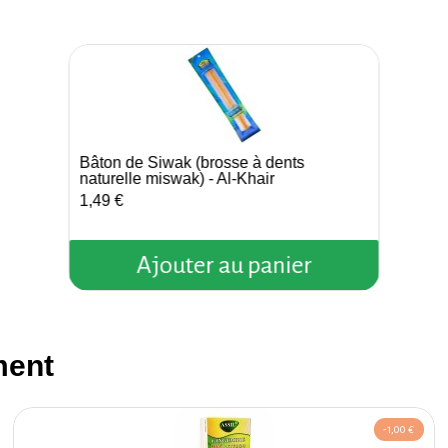
Bâton de Siwak (brosse à dents
Aperçu rapide
naturelle miswak) - Al-Khair
1,49 €
Ajouter au panier
ment
-1,00 €