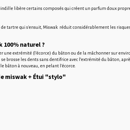
a brindille libère certains composés qui créent un parfum doux prop
 de tartre qui s'ensuit, Miswak réduit considérablement les risque
k 100% naturel ?
ailler une extrémité (l'écorce) du bâton ou de la mâchonner sur envir
se brosse les dents sans dentifrice avec l’extrémité du bâton, après
le bâton à nouveau, en pelant l'écorce.
e miswak + Étui "stylo"
s.