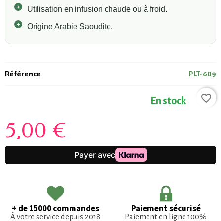
Utilisation en infusion chaude ou à froid.
Origine Arabie Saoudite.
Référence
PLT-689
favorite_border
En stock
5,00 €
+ de 15000 commandes
Paiement sécurisé
À votre service depuis 2018
Paiement en ligne 100%