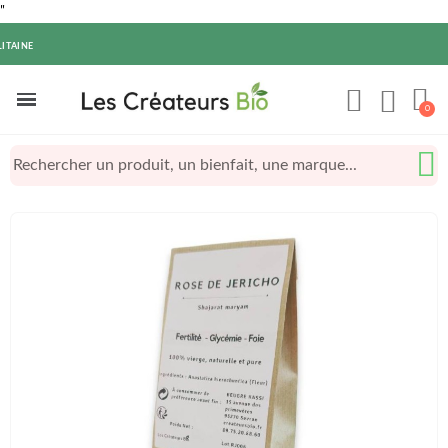
"
ITAINE