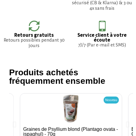
sécurisé (CB & Klarna) & 3 ou
4x sans frais
Retours gratuits
Service client à votre
écoute
Retours possibles pendant 30
7J/7 (Par e-mail et SMS)
jours
Produits achetés
fréquemment ensemble
Nouveau
Graines de Psyllium blond (Plantago ovata -
Ea
Aperçu rapide
ispaghul) - 70g
O