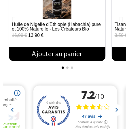
Huile de Nigelle d'Éthiopie (Habachia) pure
Tisane
Aperçu rapide
et 100% Naturelle - Les Créateurs Bio
Nature
16,99 €
13,90 €
3,50 €
Ajouter au panier