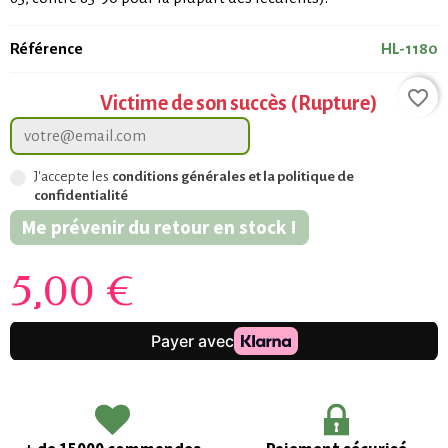
Référence
HL-1180
favorite_border
Victime de son succès (Rupture)
J'accepte les
conditions générales et la politique de
confidentialité
Me prévenir du retour en stock !
5,00 €