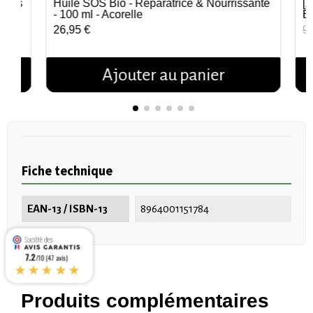
rtuis
Huile SOS Bio - Réparatrice & Nourrissante
[Z
Aperçu rapide
- 100 ml - Acorelle
B
26,95 €
9,
Ajouter au panier
Fiche technique
EAN-13 / ISBN-13
8964001151784
7.2
/10 (47 avis)
★★★★★
Produits complémentaires