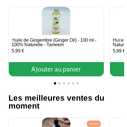
Huile de Gingembre (Ginger Oil) - 100 ml -
Huile 
Aperçu rapide
100% Naturelle - Tameem
Nature
5,99 €
5,99 €
Ajouter au panier
Les meilleures ventes du
moment
-3,09 €