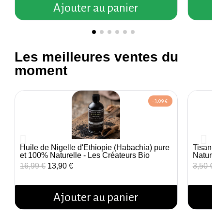
Ajouter au panier
Les meilleures ventes du
moment
-3,09 €
Huile de Nigelle d'Éthiopie (Habachia) pure
Tisane
Aperçu rapide
et 100% Naturelle - Les Créateurs Bio
Nature
16,99 €
13,90 €
3,50 €
Ajouter au panier