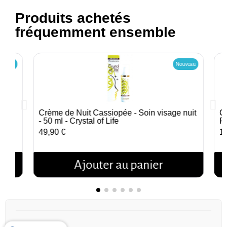
Produits achetés
fréquemment ensemble
ouveau
Nouveau
-
Crème de Nuit Cassiopée - Soin visage nuit
C
Aperçu rapide
- 50 ml - Crystal of Life
F
49,90 €
1
Ajouter au panier