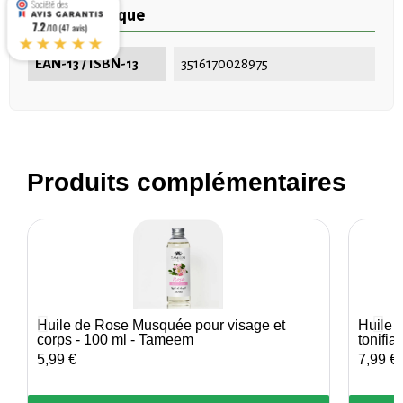
Fiche technique
7.2
/10 (47 avis)
★★★★★
EAN-13 / ISBN-13
3516170028975
Produits complémentaires
Huile de Rose Musquée pour visage et
Huile 
Aperçu rapide
corps - 100 ml - Tameem
tonifia
5,99 €
7,99 €