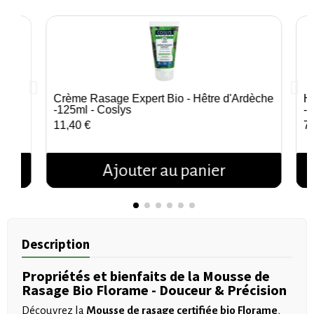
a) -
Crème Rasage Expert Bio - Hêtre d'Ardèche
H
Aperçu rapide
 Bio
-125ml - Coslys
- 
11,40 €
7,
Ajouter au panier
Description
Propriétés et bienfaits de la Mousse de
Rasage Bio Florame - Douceur & Précision
Découvrez la
Mousse de rasage certifiée bio Florame
,