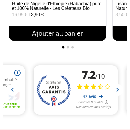
Huile de Nigelle d'Éthiopie (Habachia) pure
Tisane
Aperçu rapide
et 100% Naturelle - Les Créateurs Bio
Nature
16,99 €
13,90 €
3,50 €
Ajouter au panier