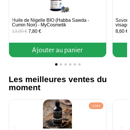
Huile de Nigelle BIO (Habba Sawda -
Savon 
Aperçu rapide
Cumin Noir) - MyCosmetik
visage
13,00 €
7,80 €
8,60 €
Ajouter au panier
Les meilleures ventes du
moment
-3,09 €