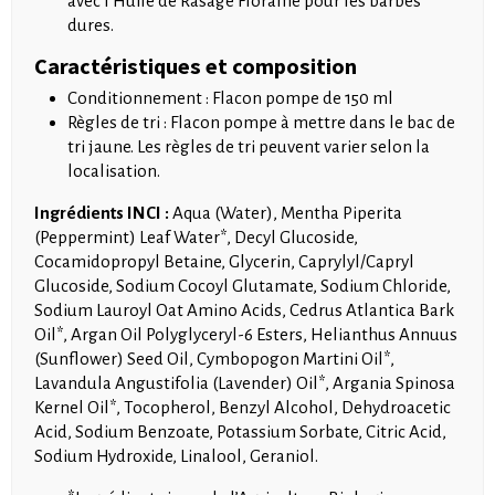
avec l’Huile de Rasage Florame pour les barbes
dures.
Caractéristiques et composition
Conditionnement : Flacon pompe de 150 ml
Règles de tri : Flacon pompe à mettre dans le bac de
tri jaune. Les règles de tri peuvent varier selon la
localisation.
Ingrédients INCI :
Aqua (Water), Mentha Piperita
(Peppermint) Leaf Water*, Decyl Glucoside,
Cocamidopropyl Betaine, Glycerin, Caprylyl/Capryl
Glucoside, Sodium Cocoyl Glutamate, Sodium Chloride,
Sodium Lauroyl Oat Amino Acids, Cedrus Atlantica Bark
Oil*, Argan Oil Polyglyceryl-6 Esters, Helianthus Annuus
(Sunflower) Seed Oil, Cymbopogon Martini Oil*,
Lavandula Angustifolia (Lavender) Oil*, Argania Spinosa
Kernel Oil*, Tocopherol, Benzyl Alcohol, Dehydroacetic
Acid, Sodium Benzoate, Potassium Sorbate, Citric Acid,
Sodium Hydroxide, Linalool, Geraniol.