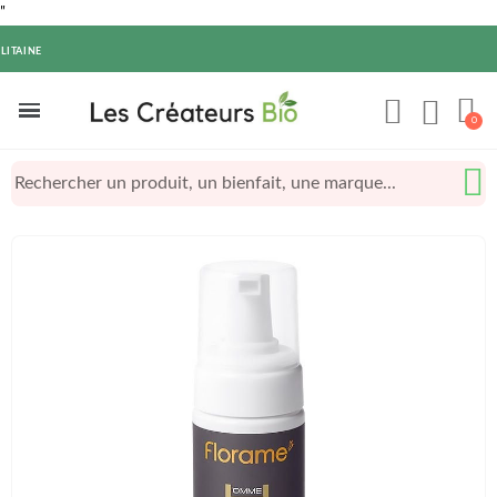
"
LITAINE