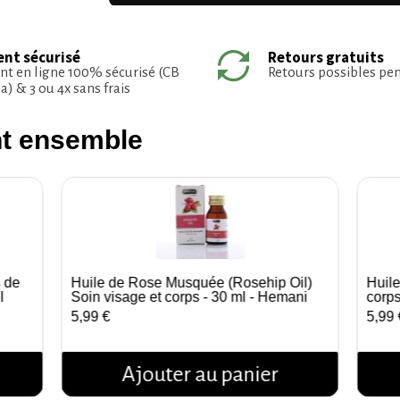
nt sécurisé
Retours gratuits
t en ligne 100% sécurisé (CB
Retours possibles pe
a) & 3 ou 4x sans frais
nt ensemble
s de
Huile de Rose Musquée (Rosehip Oil)
Huil
Aperçu rapide
l
Soin visage et corps - 30 ml - Hemani
corp
5,99 €
5,99 
Ajouter au panier