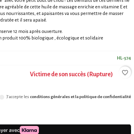
 avec votre petit bout de chou ! Les bienfaits de ces derniers ne
ture agréable de cette huile de massage enrichie en vitamine E et
rtus nourrissantes, et apaisantes va vous permettre de masser
ratée et il sera apaisé.
nserve 12 mois après ouverture.
un produit 100% biologique , écologique et solidaire
HL-574
favorite_border
Victime de son succès (Rupture)
J'accepte les
conditions générales et la politique de confidentialité