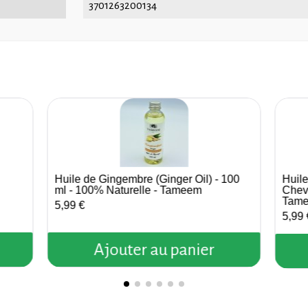
3701263200134
Huile de Gingembre (Ginger Oil) - 100
Huil
Aperçu rapide
ml - 100% Naturelle - Tameem
Cheve
Tam
5,99 €
5,99 
Ajouter au panier