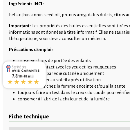
Ingrédients INCI :
helianthus annus seed oil, prunus amygdalus dulcis, citrus 
Important :
Les propriétés des huiles essentielles sont tirée
informations sont données à titre informatif. Elles ne saurai
thérapeutique, vous devez consulter un médecin.
Précautions d'emploi :
conserver hors de portée des enfants
éviter tout contact avec les yeux et les muqueuses
usage externe par voie cutanée uniquement
7.3
/10 (48 avis)
★★★★★
ne pas s'exposer au soleil après utilisation
ne pas utiliser chez la femme enceinte et/ou allaitante
toujours faire un test dans le creux du coude pour vérifi
conserver à l'abri de la chaleur et de la lumière
Fiche technique