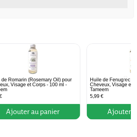
e de Romarin (Rosemary Oil) pour
Huile de Fenugrec (F
Aperçu rapide
Aperçu r
ux, Visage et Corps - 100 ml -
Cheveux, Visage et Co
eem
Tameem
€
5,99 €
Ajouter au panier
Ajouter a