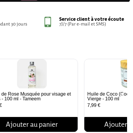
Service client à votre écoute
ndant 30 jours
7J/7 (Par e-mail et SMS)
e de Rose Musquée pour visage et
Huile de Coco (Coconu
Aperçu rapide
Aperçu r
s - 100 ml - Tameem
Vierge - 100 ml
€
7,99 €
Ajouter au panier
Ajouter a