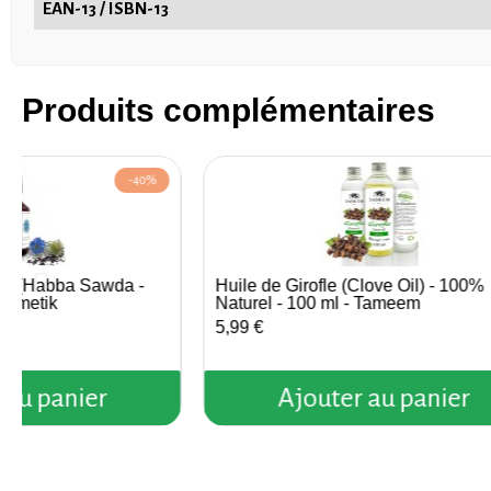
EAN-13 / ISBN-13
Produits complémentaires
-40%
BIO (Habba Sawda -
Huile de Girofle (Clove Oil) - 100%
çu rapide
Aperçu rapide
osmetik
Naturel - 100 ml - Tameem
5,99 €
 au panier
Ajouter au panier