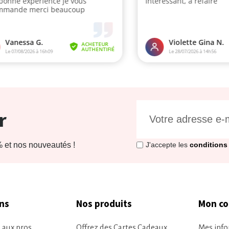
r
et nos nouveautés !
J'accepte les
conditions 
ns
Nos produits
Mon c
 aux pros
Offrez des Cartes Cadeaux
Mes info