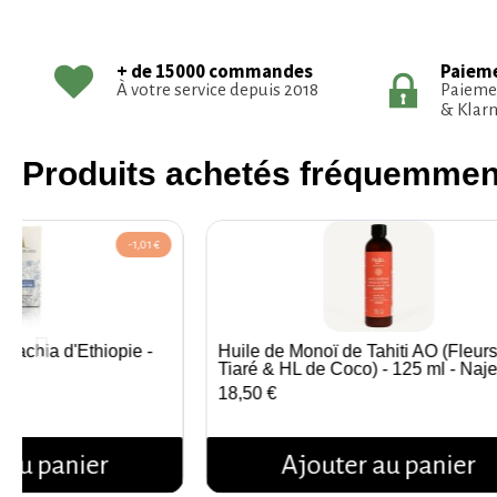
Paieme
+ de 15000 commandes
Paiemen
À votre service depuis 2018
& Klarn
Produits achetés fréquemme
-1,01 €
abachia d'Éthiopie -
Huile de Monoï de Tahiti AO (Fleur
çu rapide
Aperçu rapide
Tiaré & HL de Coco) - 125 ml - Naje
18,50 €
 au panier
Ajouter au panier