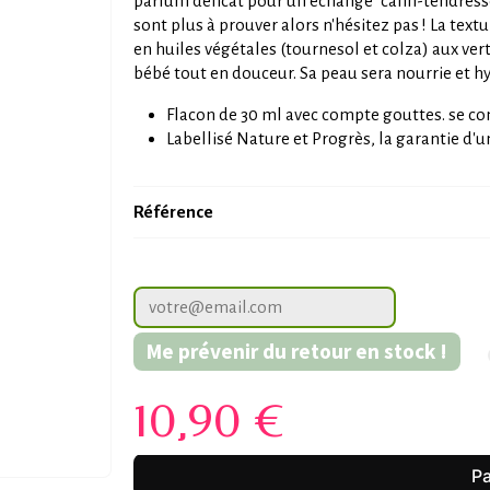
parfum délicat pour un échange "câlin-tendresse"
sont plus à prouver alors n'hésitez pas ! La tex
en huiles végétales (tournesol et colza) aux ve
bébé tout en douceur. Sa peau sera nourrie et hyd
Flacon de 30 ml avec compte gouttes. se co
Labellisé Nature et Progrès, la garantie d'
Référence
Me prévenir du retour en stock !
10,90 €