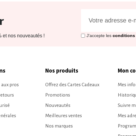
r
et nos nouveautés !
J'accepte les
conditions 
ns
Nos produits
Mon c
 aux pros
Offrez des Cartes Cadeaux
Mes info
retours
Promotions
Histori
urisé
Nouveautés
Suivre 
énérales
Meilleures ventes
Mes adr
Nos marques
Programm