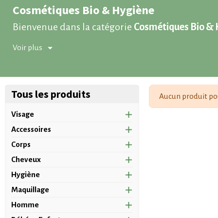
Cosmétiques Bio & Hygiène
Bienvenue dans la catégorie
Cosmétiques Bio & 
responsables. Découvrez une sélection rigoureuse
Voir plus
Des cosmétiques bio pour toute la famille
Notre univers
Cosmétiques Bio & Hygiène
regrou
soins cheveux et capillaires bio
,
hygiène corporel
Tous les produits
Aucun produit po
Soins Visage Bio : efficacité et respect de la peau
Visage
Les
soins visage bio
sont formulés à partir d’ingr
Accessoires
plus sensibles.
Corps
Nettoyants visage bio
Cheveux
Crèmes hydratantes naturelles
Hygiène
Sérums visage bio
Maquillage
Masques et exfoliants naturels
Homme
Soins Corps Bio : hydratation et bien-être