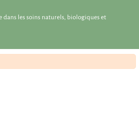
ée dans les soins naturels, biologiques et
au, de votre santé et de l’environnement.
 complète :
soins visage bio
,
soins corps bio
,
 bébés et enfants
.
étaux, adaptés à tous les types de peau, même les