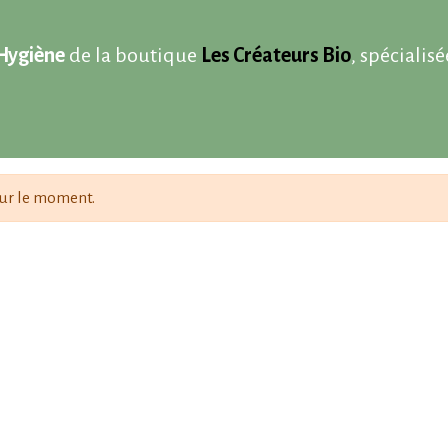
Hygiène
de la boutique
Les Créateurs Bio
, spécialis
 de produits certifiés bio, respectueux de votre pe
pe l’ensemble des indispensables pour une routine
le bio
,
maquillage bio
ainsi que des
soins bio pour
ur le moment.
édients naturels et biologiques, riches en actifs vég