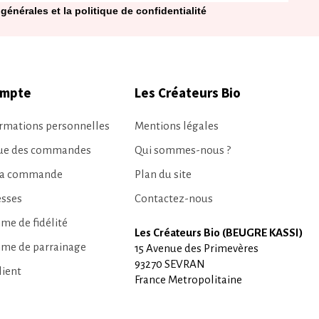
générales et la politique de confidentialité
ompte
Les Créateurs Bio
rmations personnelles
Mentions légales
que des commandes
Qui sommes-nous ?
ma commande
Plan du site
esses
Contactez-nous
e de fidélité
Les Créateurs Bio (BEUGRE KASSI)
me de parrainage
15 Avenue des Primevères
93270 SEVRAN
lient
France Metropolitaine