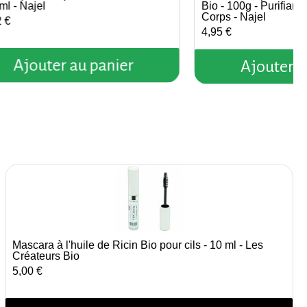
ml - Najel
Bio - 100g - Purifiant
Corps - Najel
2 €
4,95 €
Ajouter au panier
Ajouter a
Mascara à l'huile de Ricin Bio pour cils - 10 ml - Les
Aperçu rapide
Créateurs Bio
5,00 €