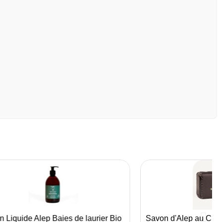
 Liquide Alep Baies de laurier Bio
Savon d'Alep au Char
Aperçu rapide
Aperçu r