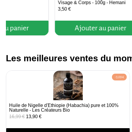
jel
Visage & Corps - 100g - Hemani
3,50 €
 au panier
Ajouter au panier
Les meilleures ventes du mo
-3,09 €
Huile de Nigelle d'Éthiopie (Habachia) pure et 100%
Aperçu rapide
Naturelle - Les Créateurs Bio
16,99 €
13,90 €