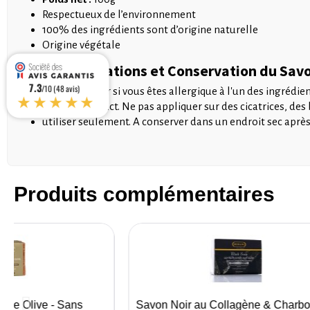
Respectueux de l’environnement
100% des ingrédients sont d’origine naturelle
Origine végétale
Contre-Indications et Conservation du Sav
7.3
/10 (48 avis)
Ne pas utiliser si vous êtes allergique à l'un des ingrédien
★★★★★
prendre contact. Ne pas appliquer sur des cicatrices, des 
utiliser seulement. A conserver dans un endroit sec après 
Produits complémentaires
able Olive - Sans
Savon Noir au Collagène & Charbo
çu rapide
Aperçu rapide