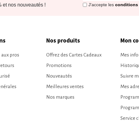
et nos nouveautés !
J'accepte les
conditions 
ns
Nos produits
Mon c
 aux pros
Offrez des Cartes Cadeaux
Mes info
retours
Promotions
Histori
urisé
Nouveautés
Suivre 
énérales
Meilleures ventes
Mes adr
Nos marques
Programm
Program
Service c