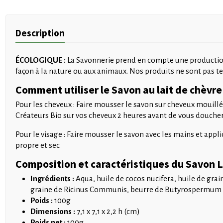
Description
ÉCOLOGIQUE :
La Savonnerie prend en compte une production 
façon à la nature ou aux animaux. Nos produits ne sont pas te
Comment utiliser le Savon au lait de chèvre 
Pour les cheveux : Faire mousser le savon sur cheveux mouillé
Créateurs Bio sur vos cheveux 2 heures avant de vous doucher
Pour le visage : Faire mousser le savon avec les mains et appli
propre et sec.
Composition et caractéristiques du Savon 
Ingrédients :
Aqua, huile de cocos nucifera, huile de gra
graine de Ricinus Communis, beurre de Butyrospermum Par
Poids :
100g
Dimensions :
7,1 x 7,1 x 2,2 h (cm)
Poids net :
100g