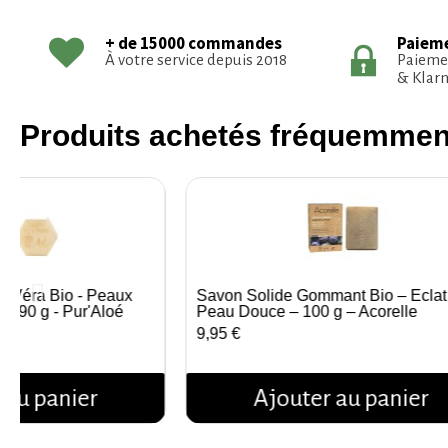
Paieme
+ de 15000 commandes
Paiemen
À votre service depuis 2018
& Klarn
Produits achetés fréquemme
é Véra Bio - Peaux
Savon Solide Gommant Bio – Éclat
çu rapide
Aperçu rapide
 - 90 g - Pur'Aloé
Peau Douce – 100 g – Acorelle
9,95 €
 au panier
Ajouter au panier