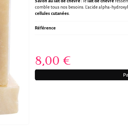
Savon au lait de chèvre
: le
lait de chèvre
ressemb
comble tous nos besoins. L'acide alpha-hydroxylé
cellules cutanées
.
Référence
8,00 €