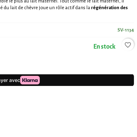
le le plus au lait maternel. Tout comme le lait maternel, il
 du lait de chèvre joue un rôle actif dans la
régénération des
SV-1134
favorite_border
En stock