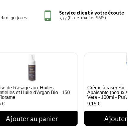
Service client à votre écoute
ndant 30 jours
7J/7 (Par e-mail et SMS)
se de Rasage aux Huiles
Crème à raser Bio - H
Aperçu rapide
Aperçu r
tielles et Huile d'Argan Bio - 150
Apaisante (peaux sen
Florame
Vera - 100ml - Pur'Al
5 €
9,15 €
Ajouter au panier
Ajouter a