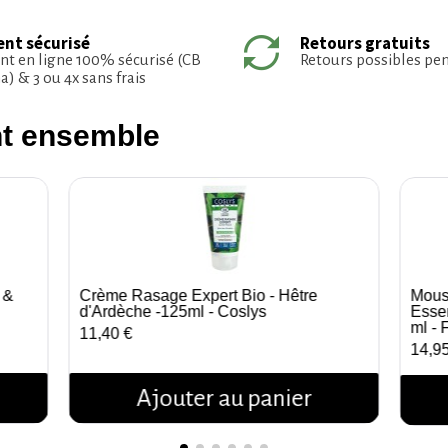
nt sécurisé
Retours gratuits
t en ligne 100% sécurisé (CB
Retours possibles pe
a) & 3 ou 4x sans frais
nt ensemble
 &
Crème Rasage Expert Bio - Hêtre
Mous
Aperçu rapide
d'Ardèche -125ml - Coslys
Essen
ml - 
11,40 €
14,9
Ajouter au panier