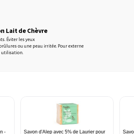
on Lait de Chèvre
ts. Éviter les yeux
brûlures ou une peau irritée. Pour externe
utilisation.
n -
Savon d'Alep avec 5% de Laurier pour
Savon
Aperçu rapide