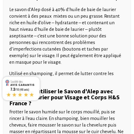
Le savon d’Alep dosé à 40% d’huile de baie de laurier
convient à des peaux mixtes ou un peu grasse. Restant
riche en huile d’olive – hydratante – et contenant un
haut niveau d’huile de baie de laurier – plutôt
aseptisante – c’est une bonne solution pour des
personnes qui rencontrent des problèmes
d’imperfections cutanées (boutons et taches par
exemple) sur le visage. Il peut également être appliqué
en masque pour le visage.
Utilisé en shampoing, il permet de lutter contre les
pellicules.
7.3
Comment utiliser le Savon d'Alep avec
/10 (48 avis)
★★★★★
40% de Laurier pour Visage et Corps H&S
France ?
Frotter le savon humide sur le corps mouillé, puis se
rincer à l'eau claire. En shampoing, bien mouiller les
cheveux, faire mousser le savon sur la chevelure puis
masser en répartissant la mousse sur le cuir chevelu. Ne