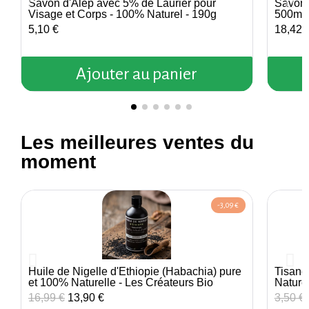
Savon d'Alep avec 5% de Laurier pour
Savon L
Aperçu rapide
Visage et Corps - 100% Naturel - 190g
500ml 
5,10 €
18,42 
Ajouter au panier
Les meilleures ventes du
moment
-3,09 €
Huile de Nigelle d'Éthiopie (Habachia) pure
Tisane
Aperçu rapide
et 100% Naturelle - Les Créateurs Bio
Nature
16,99 €
13,90 €
3,50 €