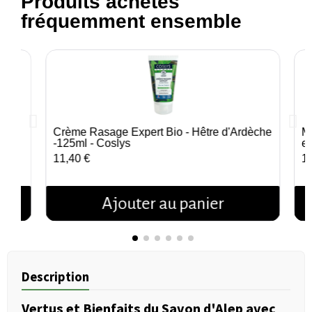
Produits achetés
fréquemment ensemble
Peau
Crème Rasage Expert Bio - Hêtre d'Ardèche
M
Aperçu rapide
-125ml - Coslys
et
11,40 €
1
Ajouter au panier
Description
Vertus et Bienfaits du Savon d'Alep avec