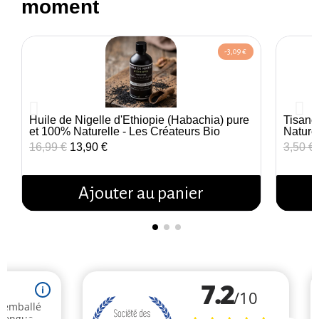
moment
-3,09 €
Huile de Nigelle d'Éthiopie (Habachia) pure
Tisane
Aperçu rapide
et 100% Naturelle - Les Créateurs Bio
Nature
16,99 €
13,90 €
3,50 €
Ajouter au panier