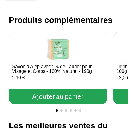
Produits complémentaires
Savon d'Alep avec 5% de Laurier pour
Henné B
Aperçu rapide
Visage et Corps - 100% Naturel - 190g
100g -
5,10 €
12,06 
Ajouter au panier
Les meilleures ventes du