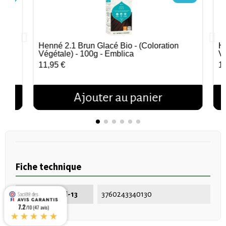
Henné 2.1 Brun Glacé Bio - (Coloration
He
Aperçu rapide
Végétale) - 100g - Emblica
Vé
11,95 €
1
Ajouter au panier
Fiche technique
EAN-13 / ISBN-13
3760243340130
7.2
/10 (47 avis)
★★★★★