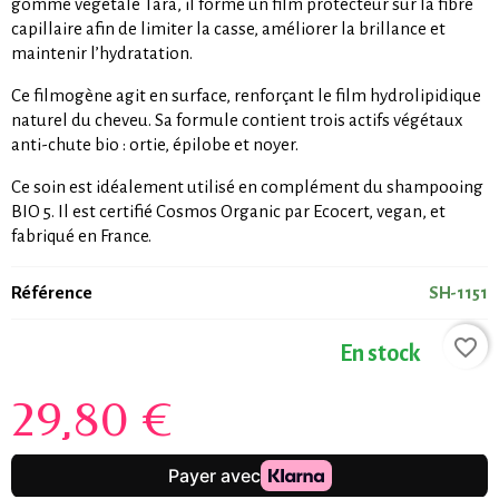
gomme végétale Tara, il forme un film protecteur sur la fibre
capillaire afin de limiter la casse, améliorer la brillance et
maintenir l’hydratation.
Ce filmogène agit en surface, renforçant le film hydrolipidique
naturel du cheveu. Sa formule contient trois actifs végétaux
anti-chute bio : ortie, épilobe et noyer.
Ce soin est idéalement utilisé en complément du shampooing
BIO 5. Il est certifié Cosmos Organic par Ecocert, vegan, et
fabriqué en France.
Référence
SH-1151
favorite_border
En stock
29,80 €