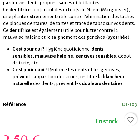
garder vos dents propres, saines et brillantes.
Ce
dentifrice
contenant des extraits de Neem (Margousier),
une plante extrêmement utile contre l'élimination des taches
de plaques dentaires, de tartes et trace de tabac sur vos dents.
Ce
dentifrice
est également utile pour lutter contre la
mauvaise haleine et le saignement des gencives (
pyorrhée
).
C'est pour qui ?
Hygiène quotidienne,
dents
sensibles
,
mauvaise haleine
,
gencives sensibles
, dépôt
de tarte, etc...
C'est pour quoi ?
Renforce les dents et les gencives,
prévient l’apparition de carries, restitue la
blancheur
naturelle
des dents, prévient les
douleurs dentaires
Référence
DT-103
favorite_border
En stock
2,50 €