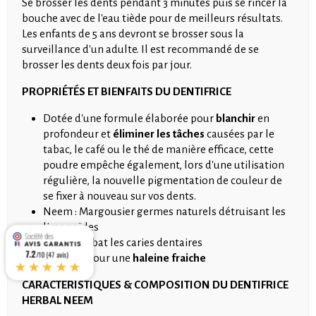
Se brosser les dents pendant 3 minutes puis se rincer la
bouche avec de l'eau tiède pour de meilleurs résultats.
Les enfants de 5 ans devront se brosser sous la
surveillance d'un adulte. Il est recommandé de se
brosser les dents deux fois par jour.
PROPRIÉTÉS ET BIENFAITS DU
DENTIFRICE
Dotée d'une formule élaborée pour
blanchir
en
profondeur et
éliminer les tâches
causées par le
tabac, le café ou le thé de manière efficace, cette
poudre empêche également, lors d'une utilisation
régulière, la nouvelle pigmentation de couleur de
se fixer à nouveau sur vos dents.
Neem : Margousier germes naturels détruisant les
limonoïdes
Alun: combat les caries dentaires
7.2
/10 (47 avis)
Menthe : pour une
haleine fraiche
★★★★★
CARACTÉRISTIQUES & COMPOSITION DU DENTIFRICE
HERBAL NEEM