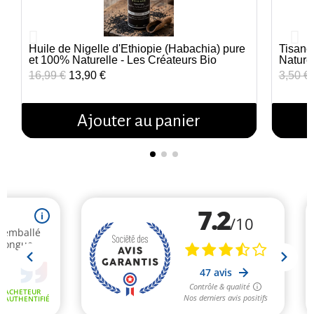
Huile de Nigelle d'Éthiopie (Habachia) pure
Tisane
Aperçu rapide
et 100% Naturelle - Les Créateurs Bio
Nature
16,99 €
13,90 €
3,50 €
Ajouter au panier