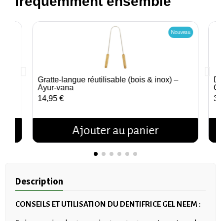
fréquemment ensemble
Nouveau
Gratte-langue réutilisable (bois & inox) –
De
Aperçu rapide
Ayur‑vana
Ce
14,95 €
3,
Ajouter au panier
Description
CONSEILS ET UTILISATION DU DENTIFRICE GEL NEEM :