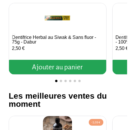
Dentifrice Herbal au Siwak & Sans fluor -
Dentifr
Aperçu rapide
75g - Dabur
- 100%
2,50 €
2,50 €
Ajouter au panier
Les meilleures ventes du
moment
-3,09 €