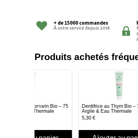
+ de 15000 commandes
À votre service depuis 2018
Produits achetés fréq
ntifrice Argile Romarin Bio – 75
Dentifrice au Thym Bio – 
Aperçu rapide
Aperçu rapide
 – Argile & Eau Thermale
Argile & Eau Thermale
30 €
5,30 €
Ajouter au panier
Ajouter au pan