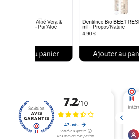
ntifrice Bio 70% Aloé Vera &
Dentifrice Bio BEE'FRES
Aperçu rapide
Aperçu rapide
nthe Bio - 75ml - Pur'Aloé
ml – Propos’Nature
10 €
4,90 €
Ajouter au panier
Ajouter au pan