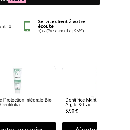
Service client à votre
écoute
ant 30
7J/7 (Par e-mail et SMS)
ce Protection intégrale Bio
Dentifrice Menthe Bio – 75 ml –
Aperçu rapide
Aperçu rapide
 Centifolia
Argile & Eau Thermale
5,90 €
outer au panier
Ajouter au panier