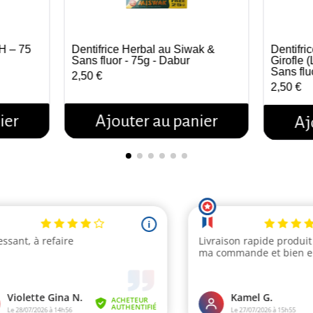
H – 75
Dentifrice Herbal au Siwak &
Dentifri
Aperçu rapide
Sans fluor - 75g - Dabur
Girofle 
Sans flu
2,50 €
2,50 €
ier
Ajouter au panier
Aj