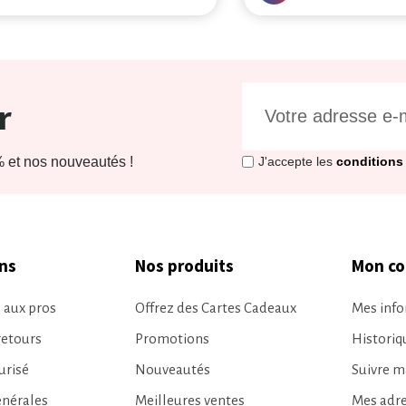
r
et nos nouveautés !
J'accepte les
conditions 
ns
Nos produits
Mon c
 aux pros
Offrez des Cartes Cadeaux
Mes info
retours
Promotions
Histori
urisé
Nouveautés
Suivre 
énérales
Meilleures ventes
Mes adr