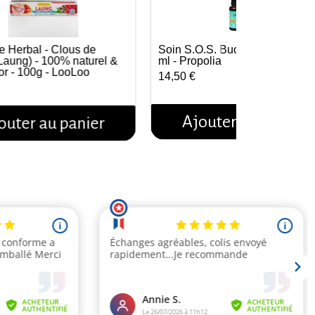
ce Herbal - Clous de
Soin S.O.S. Bucco-Dentaire - 3
Aperçu rapide
Aperçu rapide
(Laung) - 100% naturel &
ml - Propolia
or - 100g - LooLoo
14,50 €
Ajouter au panier
outer au panier