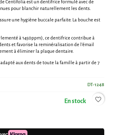
 de Centifolia est un dentifrice formulé avec de
onnues pour blanchir naturellement les dents.
sure une hygiène buccale parfaite. La bouche est
lementé à 1450ppm), ce dentifrice contribue à
 dents et favorise la reminéralisation de l'émail
lement à éliminer la plaque dentaire.
adapté aux dents de toute la famille à partir de 7
DT-1248
favorite_border
En stock