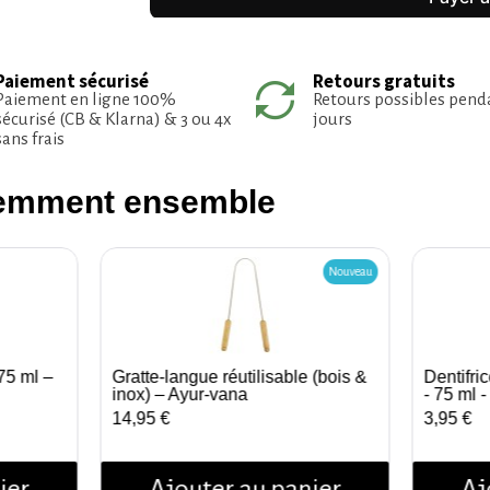
Paiement sécurisé
Retours gratuits
Paiement en ligne 100%
Retours possibles pend
sécurisé (CB & Klarna) & 3 ou 4x
jours
sans frais
uemment ensemble
Nouveau
75 ml –
Gratte-langue réutilisable (bois &
Dentifri
Aperçu rapide
inox) – Ayur‑vana
- 75 ml -
14,95 €
3,95 €
ier
Ajouter au panier
Aj